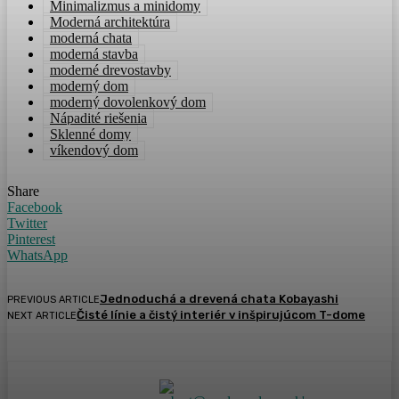
Minimalizmus a minidomy
Moderná architektúra
moderná chata
moderná stavba
moderné drevostavby
moderný dom
moderný dovolenkový dom
Nápadité riešenia
Sklenné domy
víkendový dom
Share
Facebook
Twitter
Pinterest
WhatsApp
Jednoduchá a drevená chata Kobayashi
PREVIOUS ARTICLE
Čisté línie a čistý interiér v inšpirujúcom T-dome
NEXT ARTICLE