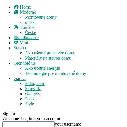
Home
Moderné
Montované domy
o nás
Domáce
České
Škandinávske
Mini
Stavba
Ako ušetriť pri stavbe domu
Materiály na stavbu domu
Technológie
Ako ušetriť energie
Technológie pre montované domy
viac…
Fotogalérie
Showbiz
Gadgets
Facts
Style
Sign in
Welcome!
Log into your account
your username