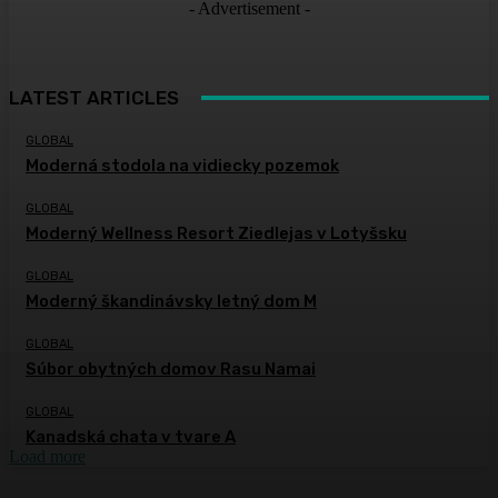
- Advertisement -
LATEST ARTICLES
GLOBAL
Moderná stodola na vidiecky pozemok
GLOBAL
Moderný Wellness Resort Ziedlejas v Lotyšsku
GLOBAL
Moderný škandinávsky letný dom M
GLOBAL
Súbor obytných domov Rasu Namai
GLOBAL
Kanadská chata v tvare A
Load more