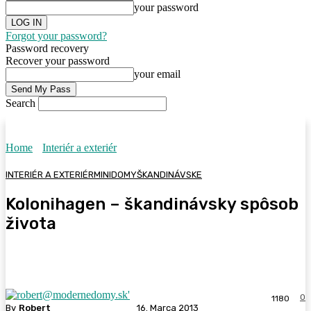
your password
Forgot your password?
Password recovery
Recover your password
your email
Search
Home
Interiér a exteriér
INTERIÉR A EXTERIÉR
MINIDOMY
ŠKANDINÁVSKE
Kolonihagen – škandinávsky spôsob
života
0
1180
By
Robert
16. Marca 2013