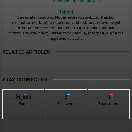
Robert
Zakladateľ časopisu ModerneDrevostavby.sk. Najskôr
reklamátor, marketér a nadšenec architektúry a slovenských
hradov, dnes robí radosť ľuďom, ktorí si chcú postaviť
montovaný drevodom. Okrem toho cestuje, fotografuje a čerpá
inšpirácie vo svete.
RELATED ARTICLES
STAY CONNECTED
21,984
0
0
Fans
Followers
Subscribers