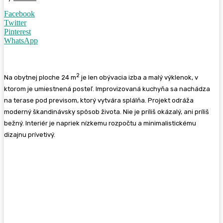
Facebook
Twitter
Pinterest
WhatsApp
2
Na obytnej ploche 24 m
je len obývacia izba a malý výklenok, v
ktorom je umiestnená posteľ. Improvizovaná kuchyňa sa nachádza
na terase pod previsom, ktorý vytvára splálňa. Projekt odráža
moderný škandinávsky spôsob života. Nie je príliš okázalý, ani príliš
bežný. Interiér je napriek nízkemu rozpočtu a minimalistickému
dizajnu prívetivý.