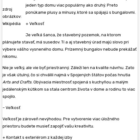
jeden typ domu viac populárny ako druhý. Preto
zdroj
ponúkame plusy a mínusy, ktoré sa spájajú s bungalovmi.
obrázkov:
Wikipédia
+ Veľkosť
Je veľká šanca, že stavebný pozemok, na ktorom
plánujete stavať, má susedov. Tí a aj stavebný úrad majú slovo pri
výbere vášho vysneného domu. Prízemný bungalov nebude prekážať
nikomu.
Nie je veľký, ale vie byť priestranný. Záleží len na kvalite návrhu. Zato
je však útulný, čo si chválili najmä v Spojených štátov počas hnutia
Arts and Crafts
. Obývacia miestnosť spojená s kuchyňou a malým
jedálenským kútikom sa stala centrom života v dome a rodinu to viac
spojilo.
– Veľkosť
Veľkosť je zároveň nevýhodou. Pre vytvorenie viac úložného
priestoru budete musieť zapojiť vašu kreativitu.
+ Kontakt s exteriérom z každej izby