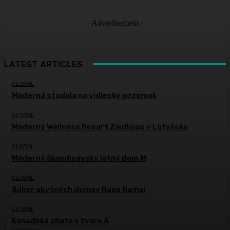
- Advertisement -
LATEST ARTICLES
GLOBAL
Moderná stodola na vidiecky pozemok
GLOBAL
Moderný Wellness Resort Ziedlejas v Lotyšsku
GLOBAL
Moderný škandinávsky letný dom M
GLOBAL
Súbor obytných domov Rasu Namai
GLOBAL
Kanadská chata v tvare A
Load more