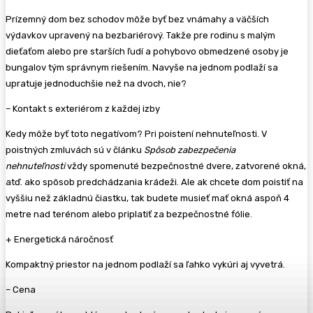
Prízemný dom bez schodov môže byť bez vnámahy a väčších
výdavkov upravený na bezbariérový. Takže pre rodinu s malým
dieťaťom alebo pre starších ľudí a pohybovo obmedzené osoby je
bungalov tým správnym riešením. Navyše na jednom podlaží sa
upratuje jednoduchšie než na dvoch, nie?
–
Kontakt s exteriérom z každej izby
Kedy môže byť toto negatívom? Pri poistení nehnuteľnosti. V
poistných zmluvách sú v článku
Spôsob zabezpečenia
nehnuteľnosti
vždy spomenuté bezpečnostné dvere, zatvorené okná,
atď. ako spôsob predchádzania krádeži. Ale ak chcete dom poistiť na
vyššiu než základnú čiastku, tak budete musieť mať okná aspoň 4
metre nad terénom alebo priplatiť za bezpečnostné fólie.
+ Energetická náročnosť
Kompaktný priestor na jednom podlaží sa ľahko vykúri aj vyvetrá.
– Cena