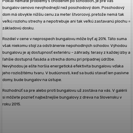
Pokiaľ nemáte problémy s chodením po schodoch, je pre vás
bungalov cenovo nevýhodnejší než poschodový dom. Poschodový
dom má obvykle nižšiu cenu za meter štvorcový, pretože nemá tak
veľkú rozlohu strechy a nepotrebuje ani tak veľkú zastavanú plochu =
základovú dosku.
Rozdiel v cene v neprospech bungalovu m
ôže byť aj 20%. Táto suma
však niekomu stojí za odstránenie nepohodlných schodov. Výhodou
bungalovu je aj dostupnosť exteriéru – záhrady, terasy z každej izby a
ľahšie dostupná fasáda a strecha domu pri prípadnej údržbe.
Nevýhodou je ešte horšia energetická efektivita bungalovu vďaka
jeho rozložitému tvaru. V budúcnosti, keď sa budú stavať len pasívne
domy, bude bungalov na ústupe.
Rozhodnúť sa pre alebo proti bungalovu už zostáva na vás.
V galérii
si môžete pozrieť najbežnejšie bungalovy z dreva na Slovensku v
roku 2015.