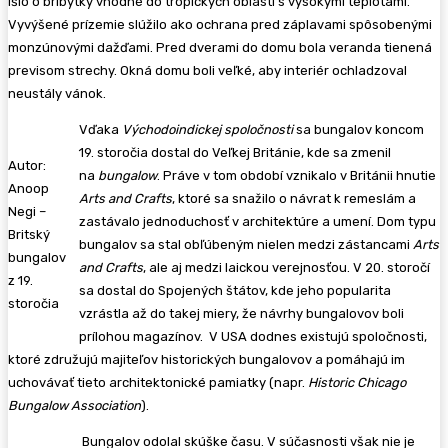
Išlo o bríbytky vhodné do tropických oblastí s vysokými teplotami.
Vyvýšené prízemie slúžilo ako ochrana pred záplavami spôsobenými
monzúnovými dažďami. Pred dverami do domu bola veranda tienená
previsom strechy. Okná domu boli veľké, aby interiér ochladzoval
neustály vánok.
Vďaka
Východoindickej spoločnosti
sa bungalov koncom
19. storočia dostal do Veľkej Británie, kde sa zmenil
Autor:
na
bungalow
. Práve v tom období vznikalo v Británii hnutie
Anoop
Arts and Crafts
, ktoré sa snažilo o návrat k remeslám a
Negi –
zastávalo jednoduchosť v architektúre a umení. Dom typu
Britský
bungalov sa stal obľúbeným nielen medzi zástancami
Arts
bungalov
and Crafts
, ale aj medzi laickou verejnosťou. V 20. storočí
z 19.
sa dostal do Spojených štátov, kde jeho popularita
storočia
vzrástla až do takej miery, že návrhy bungalovov boli
prílohou magazínov.
V USA dodnes existujú spoločnosti,
ktoré združujú majiteľov historických bungalovov a pomáhajú im
uchovávať tieto architektonické pamiatky (napr.
Historic Chicago
Bungalow Association
).
Bungalov odolal skúške času. V súčasnosti však nie je