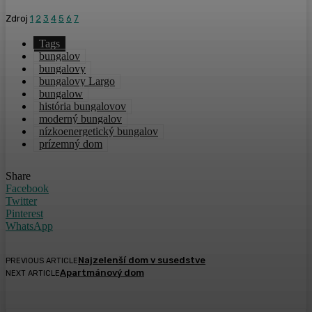
Zdroj
1
2
3
4
5
6
7
Tags
bungalov
bungalovy
bungalovy Largo
bungalow
história bungalovov
moderný bungalov
nízkoenergetický bungalov
prízemný dom
Share
Facebook
Twitter
Pinterest
WhatsApp
Najzelenší dom v susedstve
PREVIOUS ARTICLE
Apartmánový dom
NEXT ARTICLE