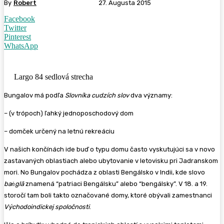
By
Robert
27. Augusta 2015
Facebook
Twitter
Pinterest
WhatsApp
Largo 84 sedlová strecha
Bungalov má podľa
Slovníka cudzích slov
dva významy:
– (v trópoch) ľahký jednoposchodový dom
– domček určený na letnú rekreáciu
V našich končínách ide buď o typu domu často vyskutujúci sa v novo
zastavaných oblastiach alebo ubytovanie v letovisku pri Jadranskom
mori. No Bungalov pochádza z oblasti Bengálsko v Indii, kde slovo
baṅglā
znamená “patriaci Bengálsku” alebo “bengálsky”. V 18. a 19.
storočí tam boli takto označované domy, ktoré obývali zamestnanci
Východoindickej spoločnosti
.