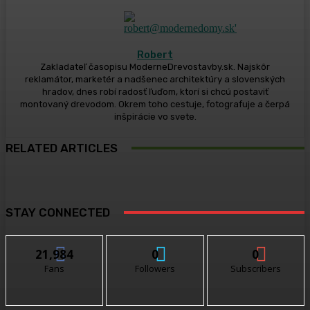
Robert
Zakladateľ časopisu ModerneDrevostavby.sk. Najskôr
reklamátor, marketér a nadšenec architektúry a slovenských
hradov, dnes robí radosť ľuďom, ktorí si chcú postaviť
montovaný drevodom. Okrem toho cestuje, fotografuje a čerpá
inšpirácie vo svete.
RELATED ARTICLES
STAY CONNECTED
21,984
0
0
Fans
Followers
Subscribers