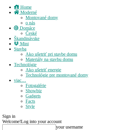
Home
Moderné
Montované domy
o nás
Domáce
České
Škandinávske
Mini
Stavba
Ako ušetriť pri stavbe domu
Materiály na stavbu domu
Technológie
Ako ušetriť energie
Technológie pre montované domy
viac…
Fotogalérie
Showbiz
Gadgets
Facts
Style
Sign in
Welcome!
Log into your account
your username