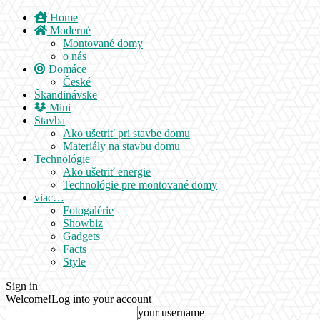
Home
Moderné
Montované domy
o nás
Domáce
České
Škandinávske
Mini
Stavba
Ako ušetriť pri stavbe domu
Materiály na stavbu domu
Technológie
Ako ušetriť energie
Technológie pre montované domy
viac…
Fotogalérie
Showbiz
Gadgets
Facts
Style
Sign in
Welcome!
Log into your account
your username