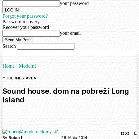
your password
Forgot your password?
Password recovery
Recover your password
your email
Search
Home
Moderné
MODERNÉ
STAVBA
Sound house, dom na pobreží Long
Island
0
1303
By
Robert
28. Mája 2014