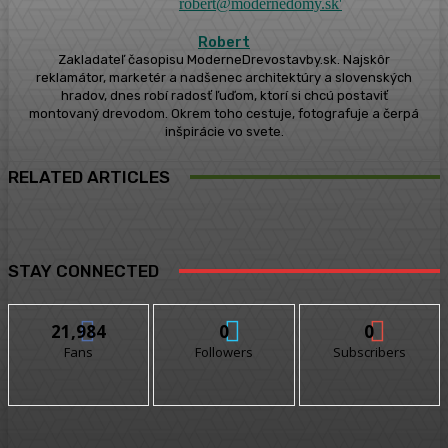
Robert
Zakladateľ časopisu ModerneDrevostavby.sk. Najskôr
reklamátor, marketér a nadšenec architektúry a slovenských
hradov, dnes robí radosť ľuďom, ktorí si chcú postaviť
montovaný drevodom. Okrem toho cestuje, fotografuje a čerpá
inšpirácie vo svete.
RELATED ARTICLES
STAY CONNECTED
21,984
0
0
Fans
Followers
Subscribers