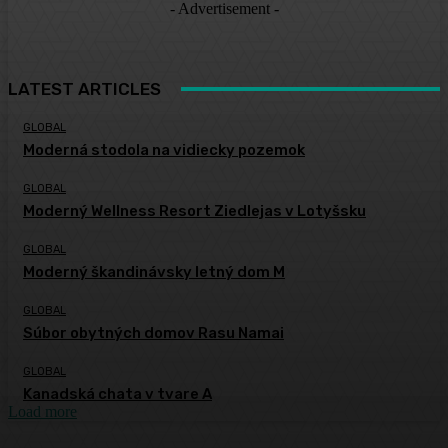
- Advertisement -
LATEST ARTICLES
GLOBAL
Moderná stodola na vidiecky pozemok
GLOBAL
Moderný Wellness Resort Ziedlejas v Lotyšsku
GLOBAL
Moderný škandinávsky letný dom M
GLOBAL
Súbor obytných domov Rasu Namai
GLOBAL
Kanadská chata v tvare A
Load more