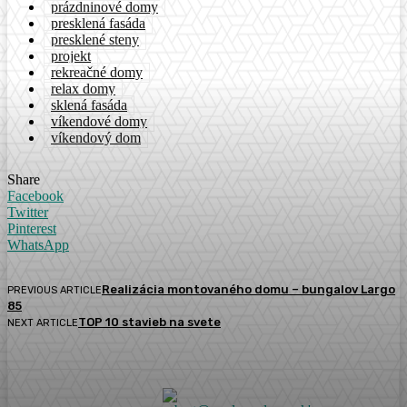
prázdninové domy
presklená fasáda
presklené steny
projekt
rekreačné domy
relax domy
sklená fasáda
víkendové domy
víkendový dom
Share
Facebook
Twitter
Pinterest
WhatsApp
Realizácia montovaného domu – bungalov Largo
PREVIOUS ARTICLE
85
TOP 10 stavieb na svete
NEXT ARTICLE